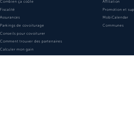
Combien ça coûte
Affiliation
Fiscalité
Promotion et su
Assurances
MobiCalendar
Parkings de covoiturage
Communes
Conseils pour covoiturer
Comment trouver des partenaires
Calculer mon gain
FAQ
A PROPOS
Contact
Vie Privée
Transparence
Conditions d'utilisation
Facebook
LinkedIn
Mpact.be